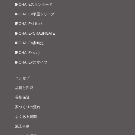
IROHA.IEスタンダード
IROHA.IE×平屋シリーズ
IROHA.IE×Like！
IROHA.IE×CRASHGATE
IROHA.IE×家時短
IROHA.IE×su:iji
IROHA.IE×スマイフ
コンセプト
品質と性能
長期保証
家づくりの流れ
よくある質問
施工事例