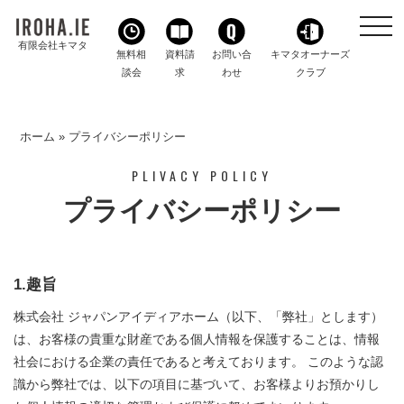
toggl
navig
有限会社キマタ
無料相
資料請
お問い合
キマタオーナーズ
談会
求
わせ
クラブ
ホーム
»
プライバシーポリシー
PLIVACY POLICY
プライバシーポリシー
1.趣旨
株式会社 ジャパンアイディアホーム（以下、「弊社」とします）
は、お客様の貴重な財産である個人情報を保護することは、情報
社会における企業の責任であると考えております。 このような認
識から弊社では、以下の項目に基づいて、お客様よりお預かりし